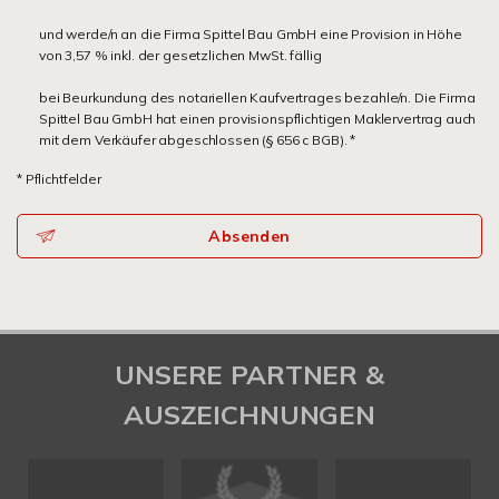
und werde/n an die Firma Spittel Bau GmbH eine Provision in Höhe
von 3,57 % inkl. der gesetzlichen MwSt. fällig
bei Beurkundung des notariellen Kaufvertrages bezahle/n. Die Firma
Spittel Bau GmbH hat einen provisionspflichtigen Maklervertrag auch
mit dem Verkäufer abgeschlossen (§ 656 c BGB). *
* Pflichtfelder
Absenden
UNSERE PARTNER &
AUSZEICHNUNGEN