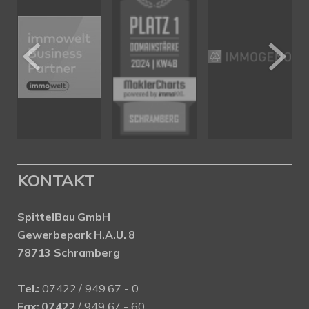
KONTAKT
SpittelBau GmbH
Gewerbepark H.A.U. 8
78713 Schramberg
Tel.:
07422 / 949 67 - 0
Fax:
07422
/ 949 67 - 60