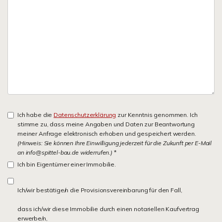
Ich habe die
Datenschutzerklärung
zur Kenntnis genommen. Ich
stimme zu, dass meine Angaben und Daten zur Beantwortung
meiner Anfrage elektronisch erhoben und gespeichert werden.
(Hinweis: Sie können Ihre Einwilligung jederzeit für die Zukunft per E-Mail
an info@spittel-bau.de widerrufen.)
*
Ich bin Eigentümer einer Immobilie.
Ich/wir bestätige/n die Provisionsvereinbarung für den Fall,
dass ich/wir diese Immobilie durch einen notariellen Kaufvertrag
erwerbe/n,