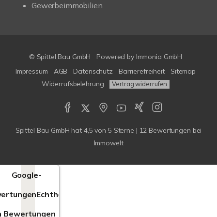
Gewerbeimmobilien
© Spittel Bau GmbH
Powered by
Immonia GmbH
Impressum
AGB
Datenschutz
Barrierefreiheit
Sitemap
Widerrufsbelehrung
Vertrag widerrufen
Spittel Bau GmbH
hat
4,5
von
5
Sterne |
12
Bewertungen bei
Immowelt
Google-
ertungen
Echtheit
n Bewertungen