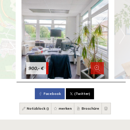
900,- €
Facebook
(Twitter)
Notizblock (
)
merken
Broschüre