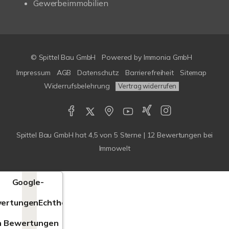
Gewerbeimmobilien
© Spittel Bau GmbH
Powered by
Immonia GmbH
Impressum
AGB
Datenschutz
Barrierefreiheit
Sitemap
Widerrufsbelehrung
Vertrag widerrufen
Spittel Bau GmbH
hat
4,5
von
5
Sterne |
12
Bewertungen bei
Immowelt
Google-
ertungen
Echtheit
n Bewertungen