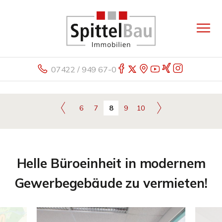
07422 / 949 67-0
6
7
8
9
10
Helle Büroeinheit in modernem
Gewerbegebäude zu vermieten!