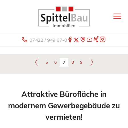
07422 / 949 67-0
5
6
7
8
9
Attraktive Bürofläche in
modernem Gewerbegebäude zu
vermieten!