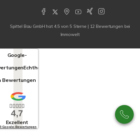
Spittel Bau GmbH
hat
4,5
von
5
Sterne |
12
Bewertungen bei
Immowelt
Google-
ertungen
Echtheit
n Bewertungen
4,7
Exzellent
9 Google-Bewertungen