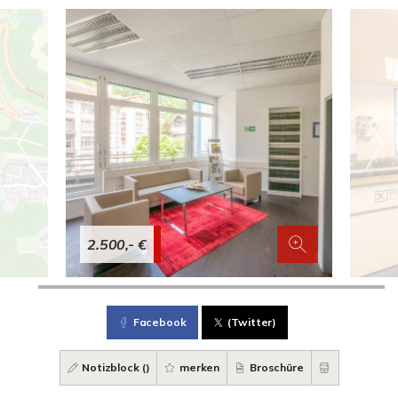
2.500,- €
Facebook
(Twitter)
Notizblock (
)
merken
Broschüre