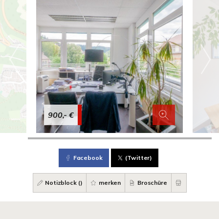
900,- €
Facebook
(Twitter)
Notizblock (
)
merken
Broschüre