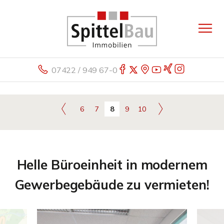
07422 / 949 67-0
6
7
8
9
10
Helle Büroeinheit in modernem
Gewerbegebäude zu vermieten!