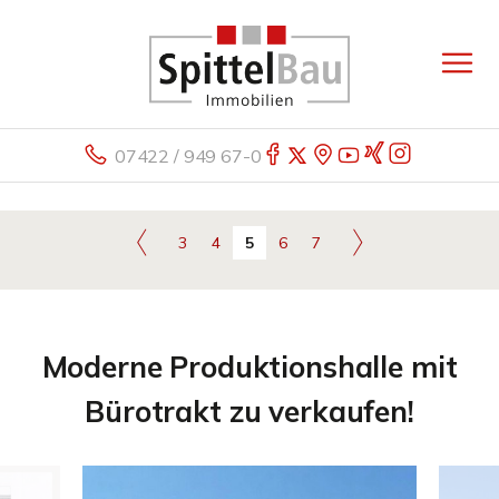
07422 / 949 67-0
3
4
5
6
7
Moderne Produktionshalle mit
Bürotrakt zu verkaufen!