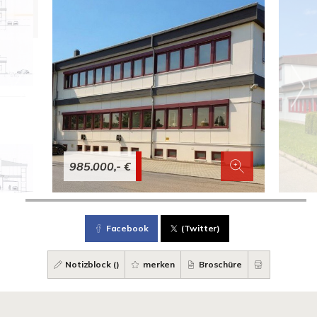
985.000,- €
Facebook
(Twitter)
Notizblock (
)
merken
Broschüre