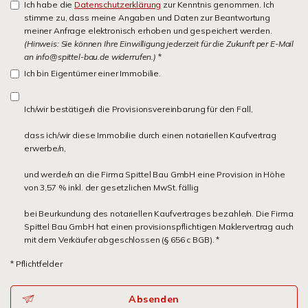
Ich habe die
Datenschutzerklärung
zur Kenntnis genommen. Ich
stimme zu, dass meine Angaben und Daten zur Beantwortung
meiner Anfrage elektronisch erhoben und gespeichert werden.
(Hinweis: Sie können Ihre Einwilligung jederzeit für die Zukunft per E-Mail
an info@spittel-bau.de widerrufen.)
*
Ich bin Eigentümer einer Immobilie.
Ich/wir bestätige/n die Provisionsvereinbarung für den Fall,
dass ich/wir diese Immobilie durch einen notariellen Kaufvertrag
erwerbe/n,
und werde/n an die Firma Spittel Bau GmbH eine Provision in Höhe
von 3,57 % inkl. der gesetzlichen MwSt. fällig
bei Beurkundung des notariellen Kaufvertrages bezahle/n. Die Firma
Spittel Bau GmbH hat einen provisionspflichtigen Maklervertrag auch
mit dem Verkäufer abgeschlossen (§ 656 c BGB). *
* Pflichtfelder
Absenden