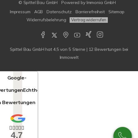
© Spittel Bau GmbH
Powered by
Immonia GmbH
Impressum
AGB
Datenschutz
Barrierefreiheit
Sitemap
Widerrufsbelehrung
Vertrag widerrufen
Spittel Bau GmbH
hat
4,5
von
5
Sterne |
12
Bewertungen bei
Immowelt
Google-
ertungen
Echtheit
n Bewertungen
4,7