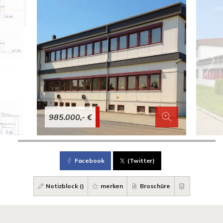
985.000,- €
Facebook
(Twitter)
Notizblock (
)
merken
Broschüre