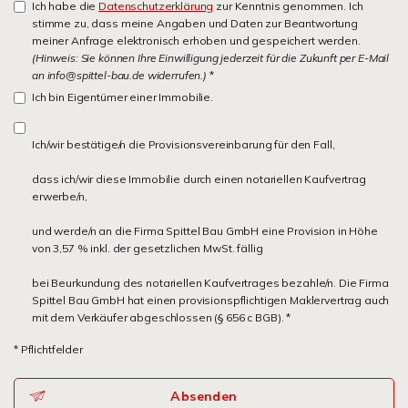
Ich habe die
Datenschutzerklärung
zur Kenntnis genommen. Ich
stimme zu, dass meine Angaben und Daten zur Beantwortung
meiner Anfrage elektronisch erhoben und gespeichert werden.
(Hinweis: Sie können Ihre Einwilligung jederzeit für die Zukunft per E-Mail
an info@spittel-bau.de widerrufen.)
*
Ich bin Eigentümer einer Immobilie.
Ich/wir bestätige/n die Provisionsvereinbarung für den Fall,
dass ich/wir diese Immobilie durch einen notariellen Kaufvertrag
erwerbe/n,
und werde/n an die Firma Spittel Bau GmbH eine Provision in Höhe
von 3,57 % inkl. der gesetzlichen MwSt. fällig
bei Beurkundung des notariellen Kaufvertrages bezahle/n. Die Firma
Spittel Bau GmbH hat einen provisionspflichtigen Maklervertrag auch
mit dem Verkäufer abgeschlossen (§ 656 c BGB). *
* Pflichtfelder
Absenden