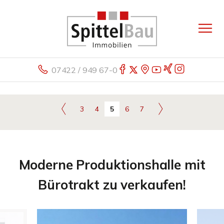
07422 / 949 67-0
3
4
5
6
7
Moderne Produktionshalle mit
Bürotrakt zu verkaufen!