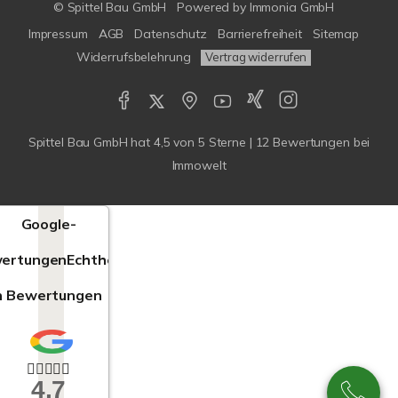
© Spittel Bau GmbH
Powered by
Immonia GmbH
Impressum
AGB
Datenschutz
Barrierefreiheit
Sitemap
Widerrufsbelehrung
Vertrag widerrufen
Spittel Bau GmbH
hat
4,5
von
5
Sterne |
12
Bewertungen bei
Immowelt
Google-
ertungen
Echtheit
n Bewertungen
4,7