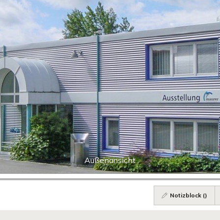
Außenansicht
Notizblock (
)