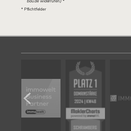
bau.de widerrufen.)
*
* Pflichtfelder