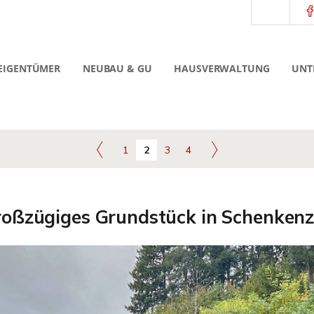
EIGENTÜMER
NEUBAU & GU
HAUSVERWALTUNG
UNT
1
2
3
4
oßzügiges Grundstück in Schenkenz