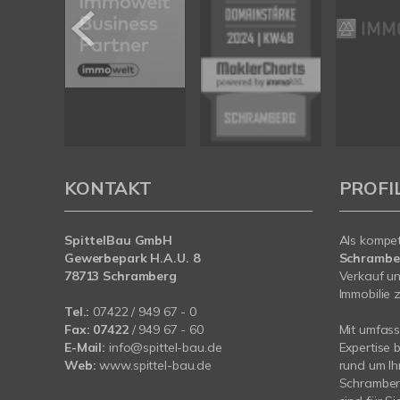
KONTAKT
PROFI
SpittelBau GmbH
Als kompe
Gewerbepark H.A.U. 8
Schramb
78713 Schramberg
Verkauf un
Immobilie z
Tel.:
07422 / 949 67 - 0
Fax:
07422
/ 949 67 - 60
Mit umfas
E-Mail:
info@spittel-bau.de
Expertise 
Web:
www.spittel-bau.de
rund um Ih
Schramberg