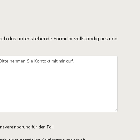
ach das untenstehende Formular vollständig aus und
onsvereinbarung für den Fall,
urch einen notariellen Kaufvertrag erwerbe/n,