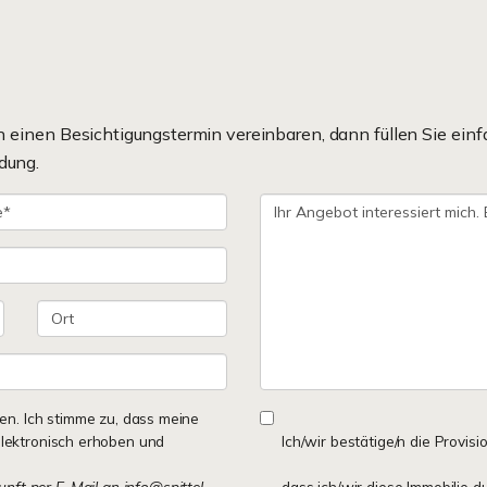
einen Besichtigungstermin vereinbaren, dann füllen Sie einf
dung.
n. Ich stimme zu, dass meine
lektronisch erhoben und
Ich/wir bestätige/n die Provisi
kunft per E-Mail an info@spittel-
dass ich/wir diese Immobilie d