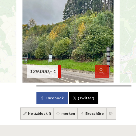
129.000,- €
Facebook
(Twitter)
Notizblock (
)
merken
Broschüre