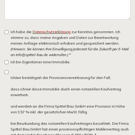
Ich habe die
Datenschutzerklärung
zur Kenntnis genommen. Ich
stimme zu, dass meine Angaben und Daten zur Beantwortung
meiner Anfrage elektronisch erhoben und gespeichert werden.
(Hinweis: Sie können Ihre Einwilligung jederzeit für die Zukunft per E-Mail
an info@spittel-bau.de widerrufen.)
*
Ich bin Eigentümer einer Immobilie.
Ich/wir bestätige/n die Provisionsvereinbarung für den Fall,
dass ich/wir diese Immobilie durch einen notariellen Kaufvertrag
erwerbe/n,
und werde/n an die Firma Spittel Bau GmbH eine Provision in Höhe
von 3,57 % inkl. der gesetzlichen MwSt. fällig
bei Beurkundung des notariellen Kaufvertrages bezahle/n. Die Firma
Spittel Bau GmbH hat einen provisionspflichtigen Maklervertrag auch
mit dem Verkäufer abgeschlossen (§ 656 c BGB). *