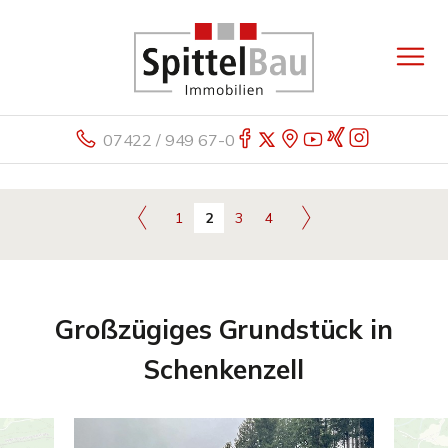
07422 / 949 67-0
1
2
3
4
Großzügiges Grundstück in
Schenkenzell