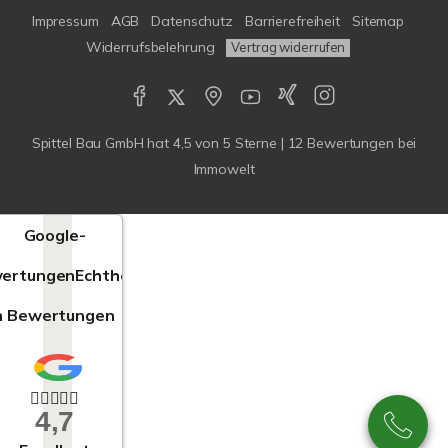
Impressum
AGB
Datenschutz
Barrierefreiheit
Sitemap
Widerrufsbelehrung
Vertrag widerrufen
Spittel Bau GmbH
hat
4,5
von
5
Sterne |
12
Bewertungen bei
Immowelt
Google-
ertungen
Echtheit
n Bewertungen
4,7