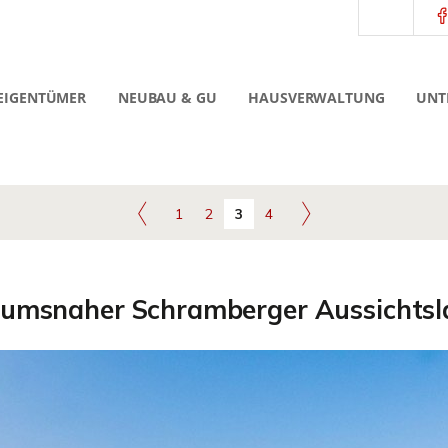
EIGENTÜMER
NEUBAU & GU
HAUSVERWALTUNG
UNT
1
2
3
4
rumsnaher Schramberger Aussichtsl