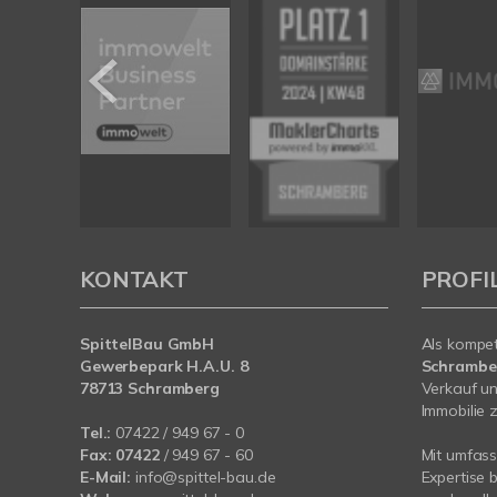
KONTAKT
PROFI
SpittelBau GmbH
Als kompe
Gewerbepark H.A.U. 8
Schramb
78713 Schramberg
Verkauf un
Immobilie z
Tel.:
07422 / 949 67 - 0
Fax:
07422
/ 949 67 - 60
Mit umfas
E-Mail:
info@spittel-bau.de
Expertise 