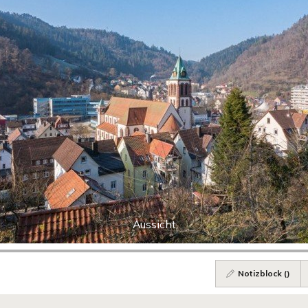
Aussicht
Notizblock (
)