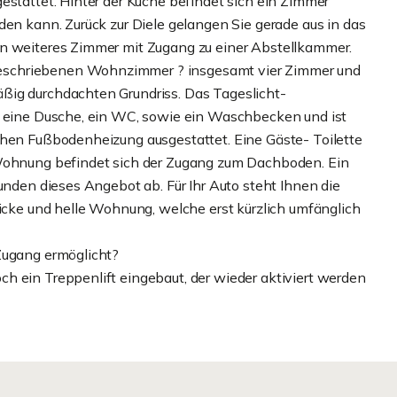
estattet. Hinter der Küche befindet sich ein Zimmer
den kann. Zurück zur Diele gelangen Sie gerade aus in das
in weiteres Zimmer mit Zugang zu einer Abstellkammer.
eschriebenen Wohnzimmer ? insgesamt vier Zimmer und
ßig durchdachten Grundriss. Das Tageslicht-
er eine Dusche, ein WC, sowie ein Waschbecken und ist
chen Fußbodenheizung ausgestattet. Eine Gäste- Toilette
 Wohnung befindet sich der Zugang zum Dachboden. Ein
runden dieses Angebot ab. Für Ihr Auto steht Ihnen die
hicke und helle Wohnung, welche erst kürzlich umfänglich
Zugang ermöglicht?
h ein Treppenlift eingebaut, der wieder aktiviert werden