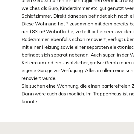
allen Gerätschaften für den täglichen Gebrauch ausg
welches als Büro, Kinderzimmer etc. gut genutzt wer
Schlafzimmer. Direkt daneben befindet sich noch e
Diese Wohnung hat ? zusammen mit dem bereits b
rund 83 m² Wohnfläche, verteilt auf einem zweckmä
Badezimmer, ebenfalls schön renoviert, verfügt üb
mit einer Heizung sowie einer separaten elektronis
befindet sich separat nebenan. Auch super, in der
Kellerraum und ein zusätzlicher, großer Geräteraum 
eigene Garage zur Verfügung. Alles in allem eine sc
renoviert wurde.
Sie suchen eine Wohnung, die einen barrierefreien 
Dann wäre auch das möglich. Im Treppenhaus ist noc
könnte.