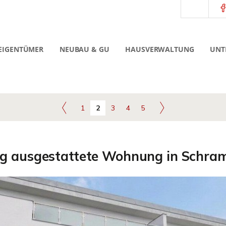
EIGENTÜMER
NEUBAU & GU
HAUSVERWALTUNG
UNT
1
2
3
4
5
g ausgestattete Wohnung in Schram