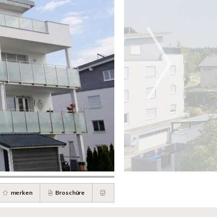
merken
Broschüre