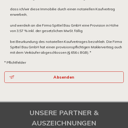
dass ich/wir diese Immobilie durch einen notariellen Kaufvertrag
erwerbe/n,
und werde/n an die Firma Spittel Bau GmbH eine Provision in Höhe
von 3,57 % inkl. der gesetzlichen MwSt. fällig
bei Beurkundung des notariellen Kaufvertrages bezahle/n. Die Firma
Spittel Bau GmbH hat einen provisionspflichtigen Maklervertrag auch
mit dem Verkäufer abgeschlossen (§ 656 c BGB). *
* Pflichtfelder
Absenden
UNSERE PARTNER &
AUSZEICHNUNGEN