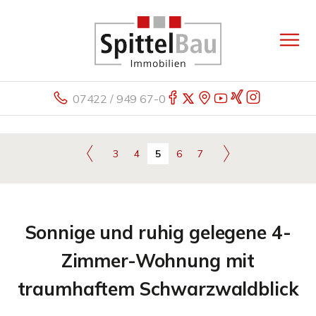
07422 / 949 67-0
3
4
5
6
7
Sonnige und ruhig gelegene 4-
Zimmer-Wohnung mit
traumhaftem Schwarzwaldblick