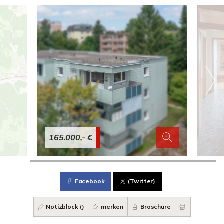
165.000,- €
Facebook
(Twitter)
Notizblock (
)
merken
Broschüre