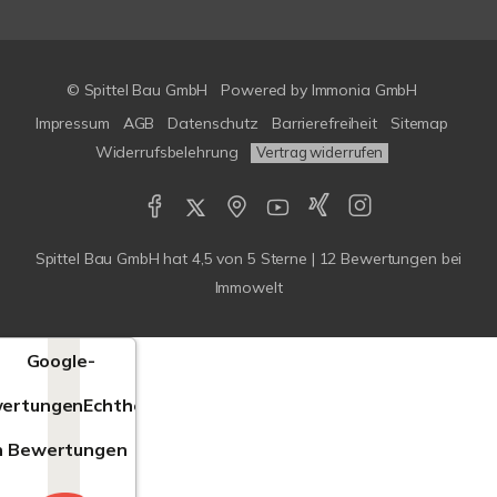
© Spittel Bau GmbH
Powered by
Immonia GmbH
Impressum
AGB
Datenschutz
Barrierefreiheit
Sitemap
Widerrufsbelehrung
Vertrag widerrufen
Spittel Bau GmbH
hat
4,5
von
5
Sterne |
12
Bewertungen bei
Immowelt
Google-
ertungen
Echtheit
n Bewertungen