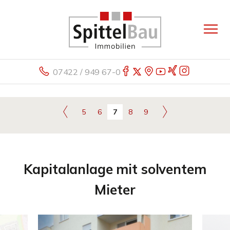
07422 / 949 67-0
5
6
7
8
9
Kapitalanlage mit solventem
Mieter