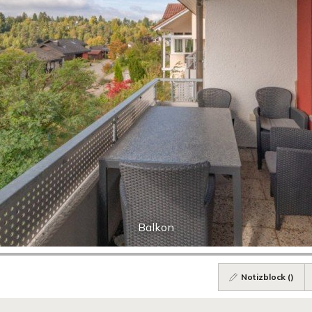
Balkon
Notizblock (
)