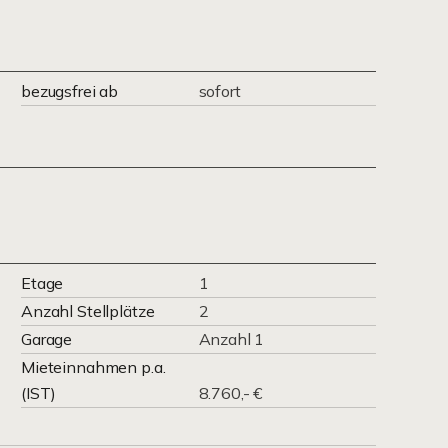
bezugsfrei ab
sofort
Etage
1
Anzahl Stellplätze
2
Garage
Anzahl 1
Mieteinnahmen p.a.
(IST)
8.760,- €