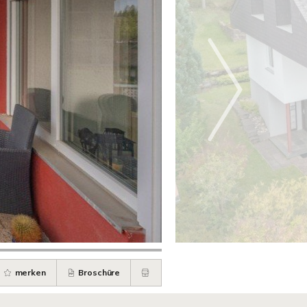
merken
Broschüre