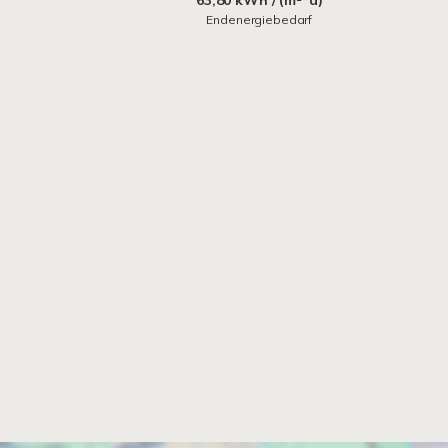
63,80 kWh / (m²*a)
Endenergiebedarf