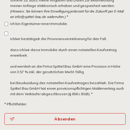
stimme zu, dass meine Angaben und Daten zur Beantwortung
meiner Anfrage elektronisch erhoben und gespeichert werden.
(Hinweis: Sie können Ihre Einwilligung jederzeit für die Zukunft per E-Mail
an info@spittel-bau.de widerrufen.)
*
Ich bin Eigentümer einer Immobilie.
Ich/wir bestätige/n die Provisionsvereinbarung für den Fall,
dass ich/wir diese Immobilie durch einen notariellen Kaufvertrag
erwerbe/n,
und werde/n an die Firma Spittel Bau GmbH eine Provision in Höhe
von 3,57 % inkl. der gesetzlichen MwSt. fällig
bei Beurkundung des notariellen Kaufvertrages bezahle/n. Die Firma
Spittel Bau GmbH hat einen provisionspflichtigen Maklervertrag auch
mit dem Verkäufer abgeschlossen (§ 656 c BGB). *
* Pflichtfelder
Absenden