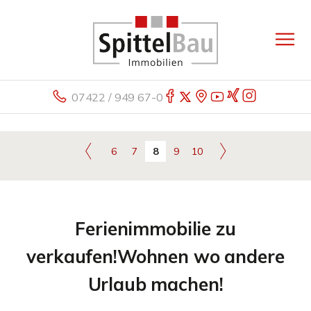
07422 / 949 67-0
6
7
8
9
10
Ferienimmobilie zu
verkaufen!Wohnen wo andere
Urlaub machen!