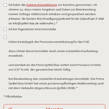
Ich habe die
Datenschutzerklärung
zur Kenntnis genommen. Ich
stimme zu, dass meine Angaben und Daten zur Beantwortung
meiner Anfrage elektronisch erhoben und gespeichert werden.
(Hinweis: Sie können Ihre Einwilligung jederzeit für die Zukunft per E-Mail
an info@spittel-bau.de widerrufen.)
*
Ich bin Eigentümer einer Immobilie.
Ich/wir bestätige/n die Provisionsvereinbarung für den Fall,
dass ich/wir diese Immobilie durch einen notariellen Kaufvertrag
erwerbe/n,
und werde/n an die Firma Spittel Bau GmbH eine Provision in Höhe
von 3,57 % inkl. der gesetzlichen MwSt. fällig
bei Beurkundung des notariellen Kaufvertrages bezahle/n. Die Firma
Spittel Bau GmbH hat einen provisionspflichtigen Maklervertrag auch
mit dem Verkäufer abgeschlossen (§ 656 c BGB). *
* Pflichtfelder