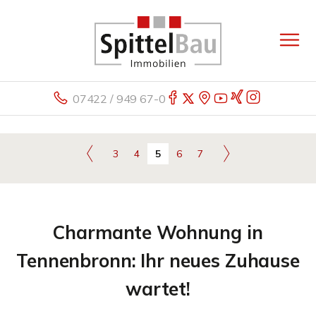
07422 / 949 67-0
3
4
5
6
7
Charmante Wohnung in
Tennenbronn: Ihr neues Zuhause
wartet!