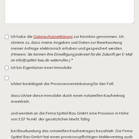
Ich habe die
Datenschutzerklärung
zur Kenntnis genommen. Ich
stimme zu, dass meine Angaben und Daten zur Beantwortung
meiner Anfrage elektronisch erhoben und gespeichert werden.
(Hinweis: Sie können Ihre Einwilligung jederzeit für die Zukunft per E-Mail
an info@spittel-bau.de widerrufen.)
*
Ich bin Eigentümer einer Immobilie.
Ich/wir bestätige/n die Provisionsvereinbarung für den Fall,
dass ich/wir diese Immobilie durch einen notariellen Kaufvertrag
erwerbe/n,
und werde/n an die Firma Spittel Bau GmbH eine Provision in Höhe
von 3,57 % inkl. der gesetzlichen MwSt. fällig
bei Beurkundung des notariellen Kaufvertrages bezahle/n. Die Firma
Spittel Bau GmbH hat einen provisionspflichtigen Maklervertrag auch