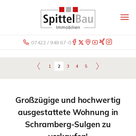
07422 / 949 67-0
1
2
3
4
5
Großzügige und hochwertig
ausgestattete Wohnung in
Schramberg-Sulgen zu