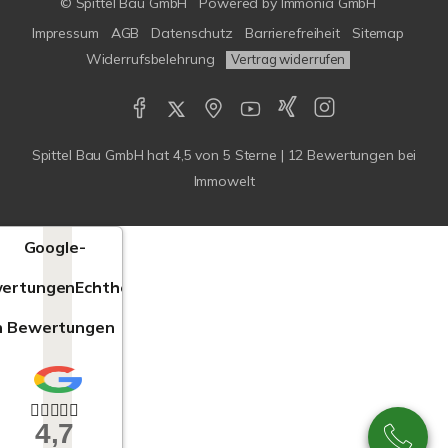
© Spittel Bau GmbH
Powered by
Immonia GmbH
Impressum
AGB
Datenschutz
Barrierefreiheit
Sitemap
Widerrufsbelehrung
Vertrag widerrufen
Spittel Bau GmbH
hat
4,5
von
5
Sterne |
12
Bewertungen bei
Immowelt
Google-
ertungen
Echtheit
n Bewertungen
4,7