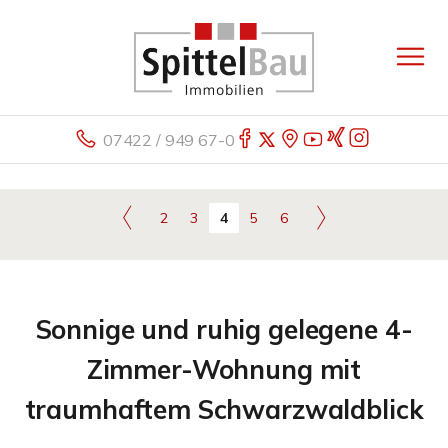
07422 / 949 67-0
2
3
4
5
6
Sonnige und ruhig gelegene 4-
Zimmer-Wohnung mit
traumhaftem Schwarzwaldblick