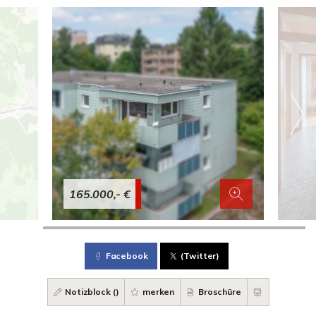
165.000,- €
Facebook
(Twitter)
Notizblock (
)
merken
Broschüre