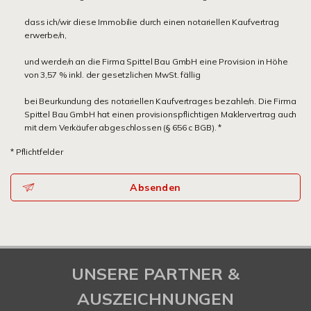
dass ich/wir diese Immobilie durch einen notariellen Kaufvertrag
erwerbe/n,
und werde/n an die Firma Spittel Bau GmbH eine Provision in Höhe
von 3,57 % inkl. der gesetzlichen MwSt. fällig
bei Beurkundung des notariellen Kaufvertrages bezahle/n. Die Firma
Spittel Bau GmbH hat einen provisionspflichtigen Maklervertrag auch
mit dem Verkäufer abgeschlossen (§ 656 c BGB). *
* Pflichtfelder
Absenden
UNSERE PARTNER &
AUSZEICHNUNGEN