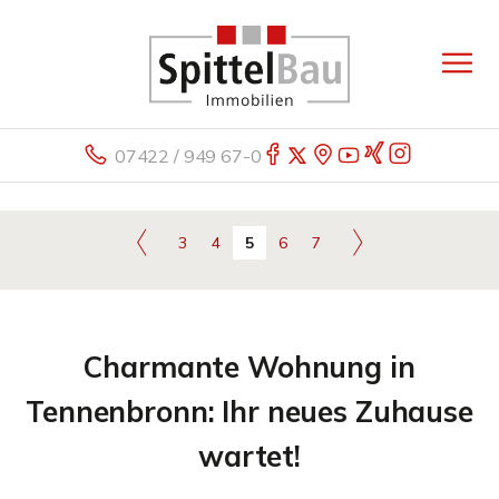
07422 / 949 67-0
3
4
5
6
7
Charmante Wohnung in
Tennenbronn: Ihr neues Zuhause
wartet!