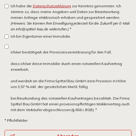
Ich habe die
Datenschutzerklärung
zur Kenntnis genommen. Ich
stimme zu, dass meine Angaben und Daten zur Beantwortung
meiner Anfrage elektronisch erhoben und gespeichert werden.
(Hinweis: Sie können Ihre Einwilligung jederzeit für die Zukunft per E-Mail
an info@spittel-bau.de widerrufen.)
*
Ich bin Eigentümer einer Immobilie.
Ich/wir bestätige/n die Provisionsvereinbarung für den Fall,
dass ich/wir diese Immobilie durch einen notariellen Kaufvertrag
erwerbe/n,
und werde/n an die Firma Spittel Bau GmbH eine Provision in Höhe
von 3,57 % inkl. der gesetzlichen MwSt. fällig
bei Beurkundung des notariellen Kaufvertrages bezahle/n. Die Firma
Spittel Bau GmbH hat einen provisionspflichtigen Maklervertrag auch
mit dem Verkäufer abgeschlossen (§ 656 c BGB). *
* Pflichtfelder