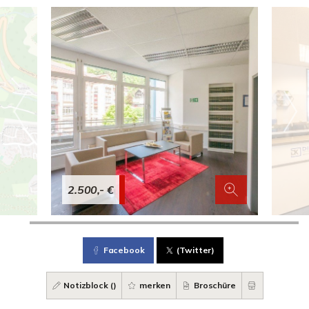
2.500,- €
Facebook
(Twitter)
Notizblock (
)
merken
Broschüre