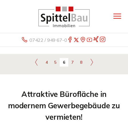
07422 / 949 67-0
4
5
6
7
8
Attraktive Bürofläche in
modernem Gewerbegebäude zu
vermieten!