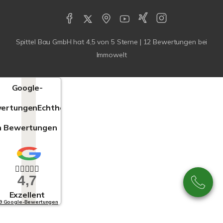
Spittel Bau GmbH
hat
4,5
von
5
Sterne |
12
Bewertungen bei
Immowelt
Google-
ertungen
Echtheit
n Bewertungen
4,7
Exzellent
9 Google-Bewertungen