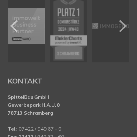
KONTAKT
SpittelBau GmbH
Gewerbepark H.A.U. 8
78713 Schramberg
Tel.:
07422 / 949 67 - 0
Fax:
07422
/ 949 67 - 60