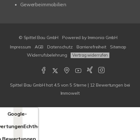
Gewerbeimmobilien
© Spittel Bau GmbH
Powered by
Immonia GmbH
Impressum
AGB
Datenschutz
Barrierefreiheit
Sitemap
Widerrufsbelehrung
Vertrag widerrufen
Spittel Bau GmbH
hat
4,5
von
5
Sterne |
12
Bewertungen bei
Immowelt
Google-
ertungen
Echtheit
n Bewertungen