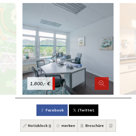
1.800,- €
Facebook
(Twitter)
Notizblock (
)
merken
Broschüre