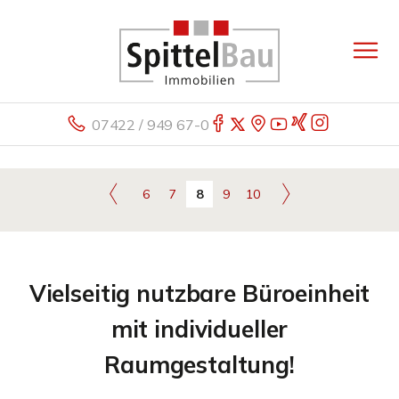
07422 / 949 67-0
6
7
8
9
10
Vielseitig nutzbare Büroeinheit
mit individueller
Raumgestaltung!