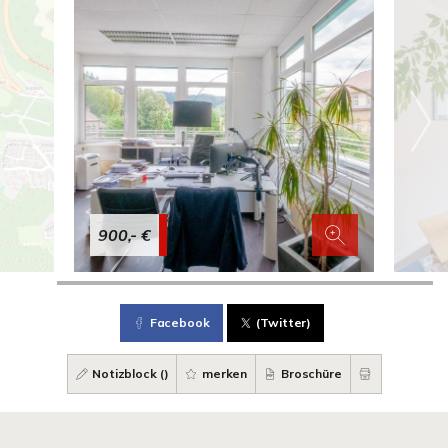
900,- €
Facebook
(Twitter)
Notizblock (
)
merken
Broschüre