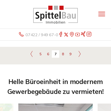
07422 / 949 67-0
5
6
7
8
9
Helle Büroeinheit in modernem
Gewerbegebäude zu vermieten!