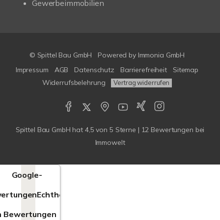
Gewerbeimmobilien
© Spittel Bau GmbH
Powered by
Immonia GmbH
Impressum
AGB
Datenschutz
Barrierefreiheit
Sitemap
Widerrufsbelehrung
Vertrag widerrufen
Spittel Bau GmbH
hat
4,5
von
5
Sterne |
12
Bewertungen bei
Immowelt
Google-
ertungen
Echtheit
n Bewertungen