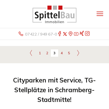
07422 / 949 67-0
1
2
3
4
5
Cityparken mit Service, TG-
Stellplätze in Schramberg-
Stadtmitte!