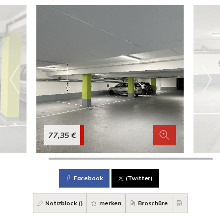
77,35 €
Facebook
(Twitter)
Notizblock (
)
merken
Broschüre