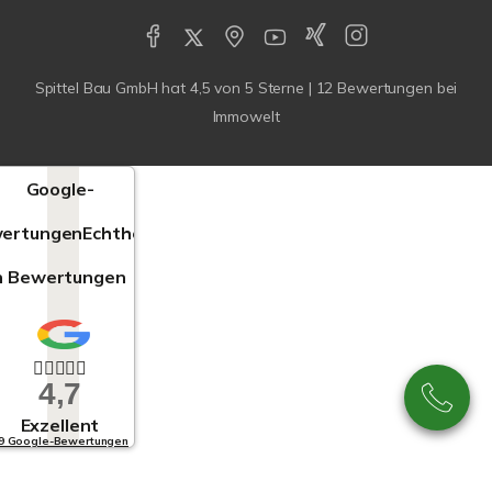
Spittel Bau GmbH
hat
4,5
von
5
Sterne |
12
Bewertungen bei
Immowelt
Google-
ertungen
Echtheit
n Bewertungen
4,7
Exzellent
9 Google-Bewertungen