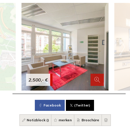
2.500,- €
Facebook
(Twitter)
Notizblock (
)
merken
Broschüre