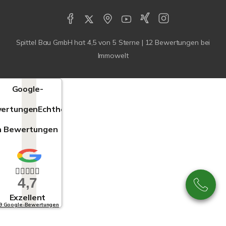
Spittel Bau GmbH
hat
4,5
von
5
Sterne |
12
Bewertungen bei
Immowelt
Google-
ertungen
Echtheit
n Bewertungen
4,7
Exzellent
9 Google-Bewertungen