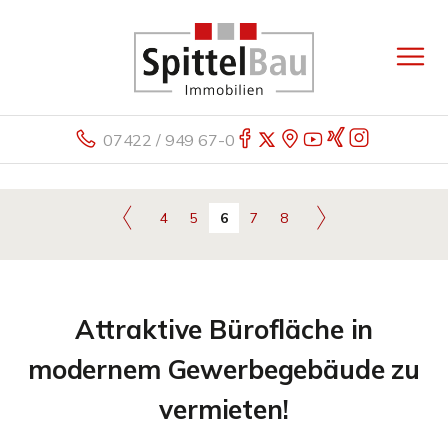
07422 / 949 67-0
4
5
6
7
8
Attraktive Bürofläche in
modernem Gewerbegebäude zu
vermieten!