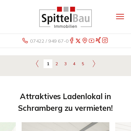
07422 / 949 67-0
1
2
3
4
5
Attraktives Ladenlokal in
Schramberg zu vermieten!