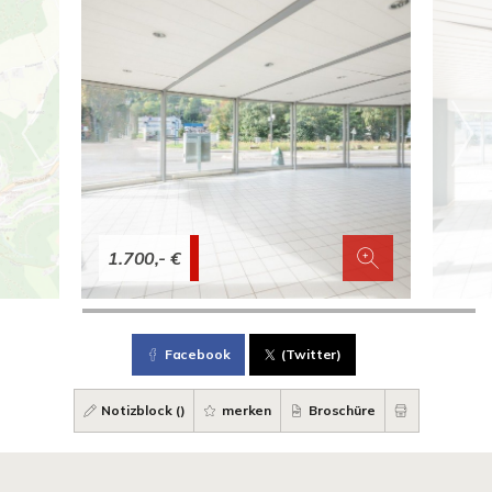
1.700,- €
Facebook
(Twitter)
Notizblock (
)
merken
Broschüre