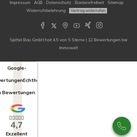
Impressum
AGB
Datenschutz
Barrierefreiheit
Sitemap
Widerrufsbelehrung
Vertrag widerrufen
Spittel Bau GmbH
hat
4,5
von
5
Sterne |
12
Bewertungen bei
Immowelt
Google-
ertungen
Echtheit
n Bewertungen
4,7
Exzellent