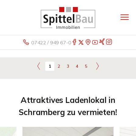
07422 / 949 67-0
1
2
3
4
5
Attraktives Ladenlokal in
Schramberg zu vermieten!