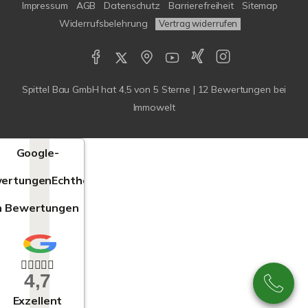
Impressum
AGB
Datenschutz
Barrierefreiheit
Sitemap
Widerrufsbelehrung
Vertrag widerrufen
Spittel Bau GmbH
hat
4,5
von
5
Sterne |
12
Bewertungen bei
Immowelt
Google-
ertungen
Echtheit
n Bewertungen
4,7
Exzellent