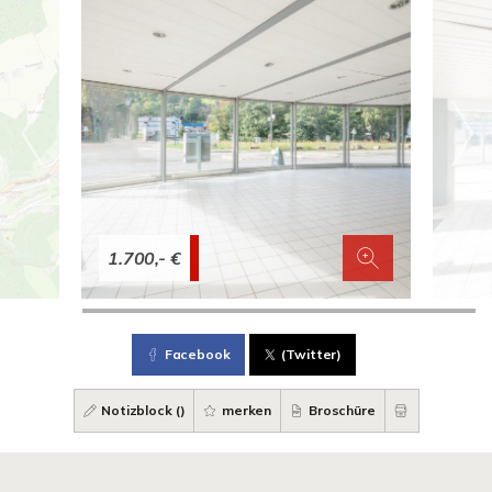
1.700,- €
Facebook
(Twitter)
Notizblock (
)
merken
Broschüre