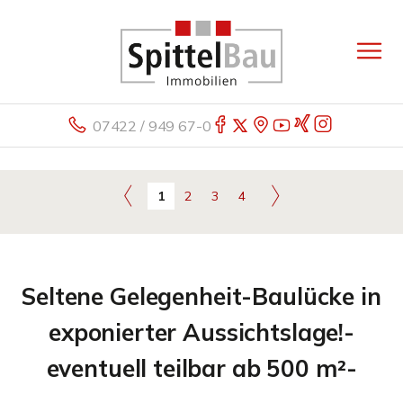
07422 / 949 67-0
1
2
3
4
Seltene Gelegenheit-Baulücke in
exponierter Aussichtslage!-
eventuell teilbar ab 500 m²-