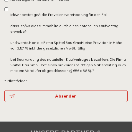
Ich/wir bestätige/n die Provisionsvereinbarung für den Fall,
dass ich/wir diese Immobilie durch einen notariellen Kaufvertrag
erwerbe/n,
und werde/n an die Firma Spittel Bau GmbH eine Provision in Höhe
von 3,57 % inkl. der gesetzlichen MwSt. fällig
bei Beurkundung des notariellen Kaufvertrages bezahle/n. Die Firma
Spittel Bau GmbH hat einen provisionspflichtigen Maklervertrag auch
mit dem Verkäufer abgeschlossen (§ 656 c BGB). *
* Pflichtfelder
Absenden