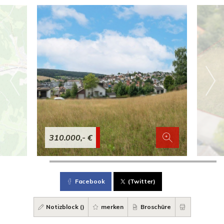
310.000,- €
Facebook
(Twitter)
Notizblock (
)
merken
Broschüre