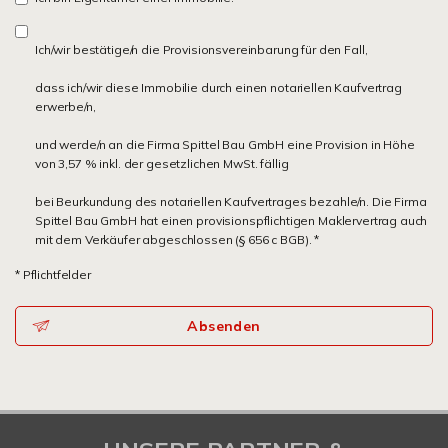
Ich/wir bestätige/n die Provisionsvereinbarung für den Fall,
dass ich/wir diese Immobilie durch einen notariellen Kaufvertrag
erwerbe/n,
und werde/n an die Firma Spittel Bau GmbH eine Provision in Höhe
von 3,57 % inkl. der gesetzlichen MwSt. fällig
bei Beurkundung des notariellen Kaufvertrages bezahle/n. Die Firma
Spittel Bau GmbH hat einen provisionspflichtigen Maklervertrag auch
mit dem Verkäufer abgeschlossen (§ 656 c BGB). *
* Pflichtfelder
Absenden