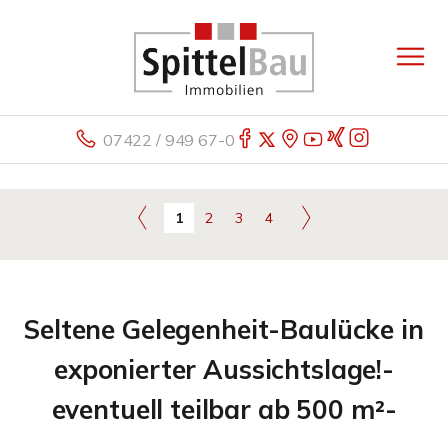
07422 / 949 67-0
1
2
3
4
Seltene Gelegenheit-Baulücke in
exponierter Aussichtslage!-
eventuell teilbar ab 500 m²-