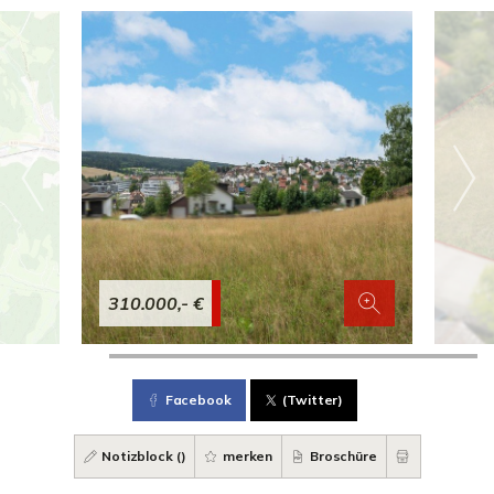
310.000,- €
Facebook
(Twitter)
Notizblock (
)
merken
Broschüre