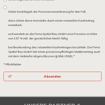
Ich/wir bestätige/n die Provisionsvereinbarung für den Fall,
dass ich/wir diese Immobilie durch einen notariellen Kaufvertrag
erwerbe/n,
und werde/n an die Firma Spittel Bau GmbH eine Provision in Höhe
von 3,57 % inkl. der gesetzlichen MwSt. fällig
bei Beurkundung des notariellen Kaufvertrages bezahle/n. Die Firma
Spittel Bau GmbH hat einen provisionspflichtigen Maklervertrag auch
mit dem Verkäufer abgeschlossen (§ 656 c BGB). *
* Pflichtfelder
Absenden