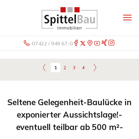
07422 / 949 67-0
1
2
3
4
Seltene Gelegenheit-Baulücke in
exponierter Aussichtslage!-
eventuell teilbar ab 500 m²-