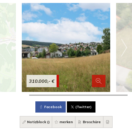
310.000,- €
Facebook
(Twitter)
Notizblock (
)
merken
Broschüre