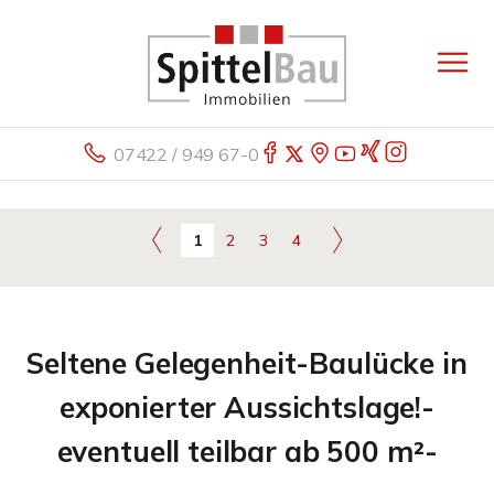
07422 / 949 67-0
1
2
3
4
Seltene Gelegenheit-Baulücke in
exponierter Aussichtslage!-
eventuell teilbar ab 500 m²-