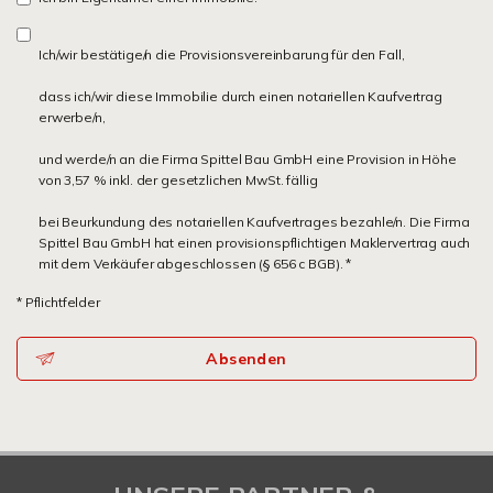
Ich/wir bestätige/n die Provisionsvereinbarung für den Fall,
dass ich/wir diese Immobilie durch einen notariellen Kaufvertrag
erwerbe/n,
und werde/n an die Firma Spittel Bau GmbH eine Provision in Höhe
von 3,57 % inkl. der gesetzlichen MwSt. fällig
bei Beurkundung des notariellen Kaufvertrages bezahle/n. Die Firma
Spittel Bau GmbH hat einen provisionspflichtigen Maklervertrag auch
mit dem Verkäufer abgeschlossen (§ 656 c BGB). *
* Pflichtfelder
Absenden