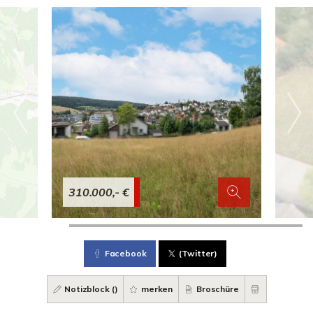
310.000,- €
Facebook
(Twitter)
Notizblock (
)
merken
Broschüre