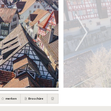
merken
Broschüre