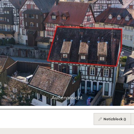
Außenansicht
Notizblock (
)