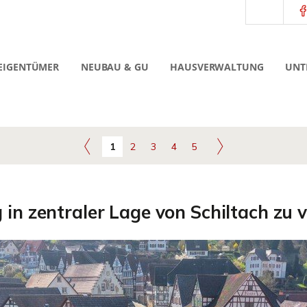
EIGENTÜMER
NEUBAU & GU
HAUSVERWALTUNG
UNT
1
2
3
4
5
n zentraler Lage von Schiltach zu 