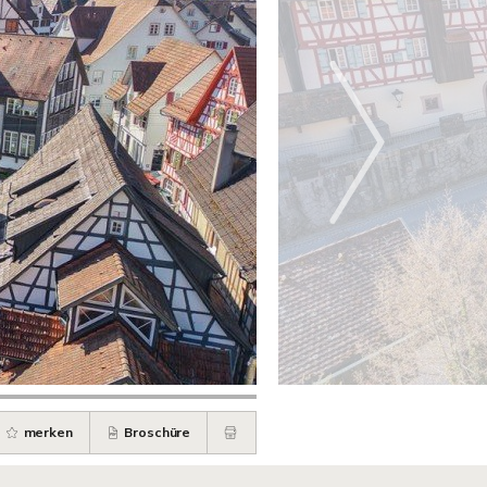
merken
Broschüre