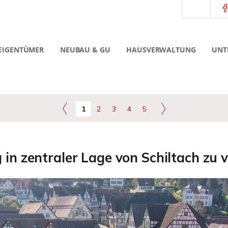
EIGENTÜMER
NEUBAU & GU
HAUSVERWALTUNG
UNT
1
2
3
4
5
n zentraler Lage von Schiltach zu 