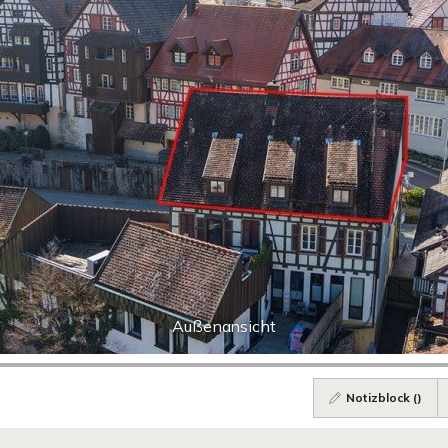
Außenansicht
Notizblock (
)