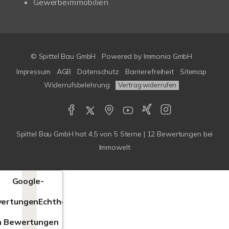
Gewerbeimmobilien
© Spittel Bau GmbH
Powered by
Immonia GmbH
Impressum
AGB
Datenschutz
Barrierefreiheit
Sitemap
Widerrufsbelehrung
Vertrag widerrufen
Spittel Bau GmbH
hat
4,5
von
5
Sterne |
12
Bewertungen bei
Immowelt
Google-
ertungen
Echtheit
n Bewertungen