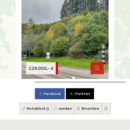
129.000,- €
Facebook
(Twitter)
Notizblock (
)
merken
Broschüre