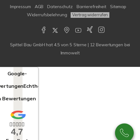
Impressum
AGB
Datenschutz
Barrierefreiheit
Sitemap
Widerrufsbelehrung
Vertrag widerrufen
Spittel Bau GmbH
hat
4,5
von
5
Sterne |
12
Bewertungen bei
Immowelt
Google-
ertungen
Echtheit
n Bewertungen
4,7