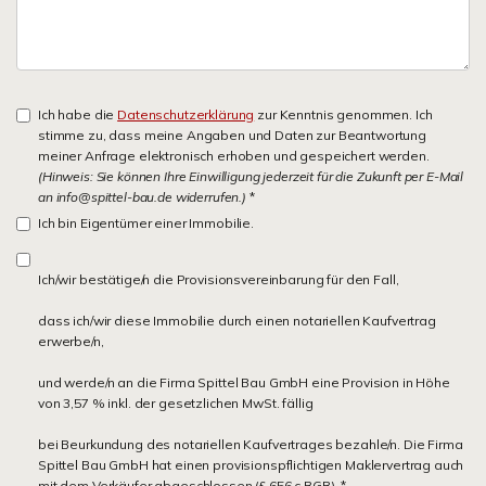
Ich habe die
Datenschutzerklärung
zur Kenntnis genommen. Ich
stimme zu, dass meine Angaben und Daten zur Beantwortung
meiner Anfrage elektronisch erhoben und gespeichert werden.
(Hinweis: Sie können Ihre Einwilligung jederzeit für die Zukunft per E-Mail
an info@spittel-bau.de widerrufen.)
*
Ich bin Eigentümer einer Immobilie.
Ich/wir bestätige/n die Provisionsvereinbarung für den Fall,
dass ich/wir diese Immobilie durch einen notariellen Kaufvertrag
erwerbe/n,
und werde/n an die Firma Spittel Bau GmbH eine Provision in Höhe
von 3,57 % inkl. der gesetzlichen MwSt. fällig
bei Beurkundung des notariellen Kaufvertrages bezahle/n. Die Firma
Spittel Bau GmbH hat einen provisionspflichtigen Maklervertrag auch
mit dem Verkäufer abgeschlossen (§ 656 c BGB). *