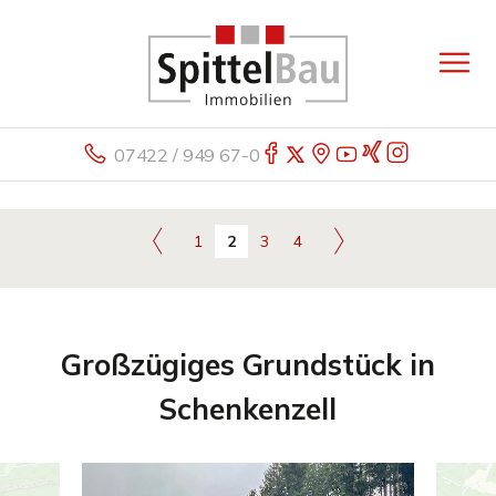
07422 / 949 67-0
1
2
3
4
Großzügiges Grundstück in
Schenkenzell