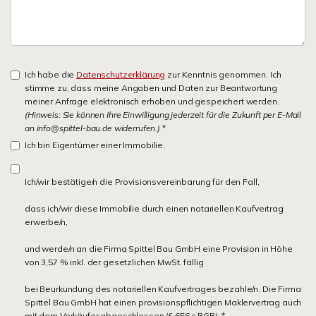
Ich habe die
Datenschutzerklärung
zur Kenntnis genommen. Ich
stimme zu, dass meine Angaben und Daten zur Beantwortung
meiner Anfrage elektronisch erhoben und gespeichert werden.
(Hinweis: Sie können Ihre Einwilligung jederzeit für die Zukunft per E-Mail
an info@spittel-bau.de widerrufen.)
*
Ich bin Eigentümer einer Immobilie.
Ich/wir bestätige/n die Provisionsvereinbarung für den Fall,
dass ich/wir diese Immobilie durch einen notariellen Kaufvertrag
erwerbe/n,
und werde/n an die Firma Spittel Bau GmbH eine Provision in Höhe
von 3,57 % inkl. der gesetzlichen MwSt. fällig
bei Beurkundung des notariellen Kaufvertrages bezahle/n. Die Firma
Spittel Bau GmbH hat einen provisionspflichtigen Maklervertrag auch
mit dem Verkäufer abgeschlossen (§ 656 c BGB). *