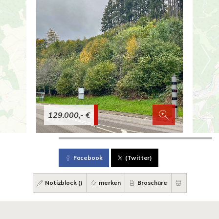
129.000,- €
Facebook
(Twitter)
Notizblock (
)
merken
Broschüre