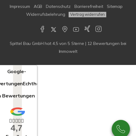
Impressum
AGB
Datenschutz
Barrierefreiheit
Sitemap
Widerrufsbelehrung
Vertrag widerrufen
Spittel Bau GmbH
hat
4,5
von
5
Sterne |
12
Bewertungen bei
Immowelt
Google-
ertungen
Echtheit
n Bewertungen
4,7