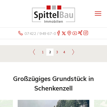
07422 / 949 67-0
1
2
3
4
Großzügiges Grundstück in
Schenkenzell