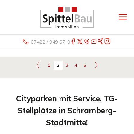
07422 / 949 67-0
1
2
3
4
5
Cityparken mit Service, TG-
Stellplätze in Schramberg-
Stadtmitte!