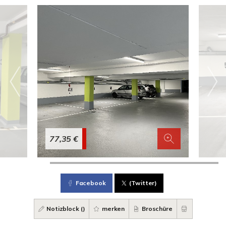
77,35 €
Facebook
(Twitter)
Notizblock (
)
merken
Broschüre