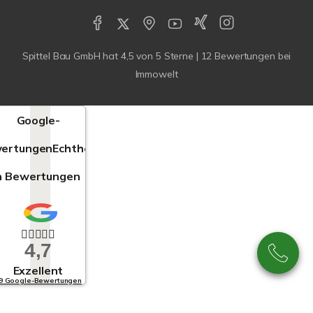
Spittel Bau GmbH
hat
4,5
von
5
Sterne |
12
Bewertungen bei
Immowelt
Google-
ertungen
Echtheit
n Bewertungen
4,7
Exzellent
9 Google-Bewertungen