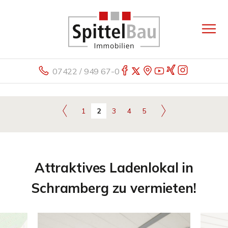
07422 / 949 67-0
1
2
3
4
5
Attraktives Ladenlokal in
Schramberg zu vermieten!