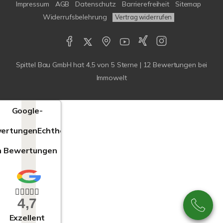
Impressum
AGB
Datenschutz
Barrierefreiheit
Sitemap
Widerrufsbelehrung
Vertrag widerrufen
Spittel Bau GmbH
hat
4,5
von
5
Sterne |
12
Bewertungen bei
Immowelt
Google-
ertungen
Echtheit
n Bewertungen
4,7
Exzellent