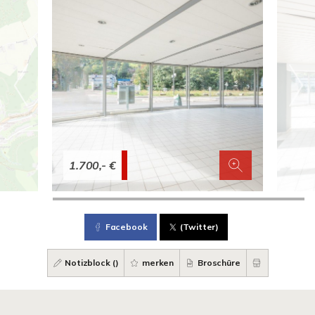
1.700,- €
Facebook
(Twitter)
Notizblock (
)
merken
Broschüre