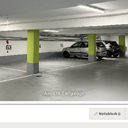
Ansicht Tiefgarage
Notizblock (
)