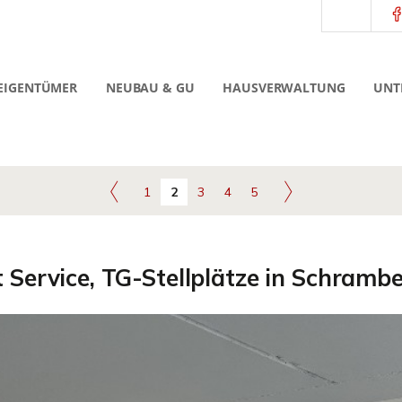
EIGENTÜMER
NEUBAU & GU
HAUSVERWALTUNG
UNT
1
2
3
4
5
 Service, TG-Stellplätze in Schramb