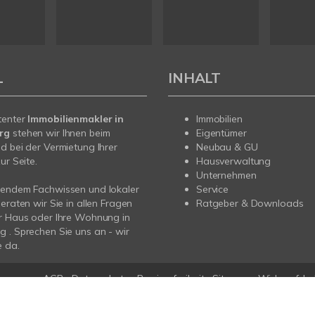
L
INHALT
tenter
Immobilienmakler in
Immobilien
erg
stehen wir Ihnen beim
Eigentümer
d bei der Vermietung Ihrer
Neubau & GU
ur Seite.
Hausverwaltung
Unternehmen
sendem Fachwissen und lokaler
Service
beraten wir Sie in allen Fragen
Ratgeber & Downloads
r Haus oder Ihre Wohnung in
 . Sprechen Sie uns an - wir
e da.
pressum
AGB
Datenschutz
Barrierefreiheit
Sitemap
Widerrufsbe