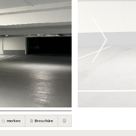
merken
Broschüre