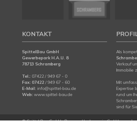
KONTAKT
PROFI
SpittelBau GmbH
Als kompe
Gewerbepark H.A.U. 8
Schramb
78713 Schramberg
Verkauf un
Immobilie z
Tel.:
07422 / 949 67 - 0
Fax:
07422
/ 949 67 - 60
Mit umfas
E-Mail:
info@spittel-bau.de
Expertise 
Web:
www.spittel-bau.de
rund um Ih
Schramberg
sind für Si
© Spittel Bau GmbH
Powered by
Immonia GmbH
Im