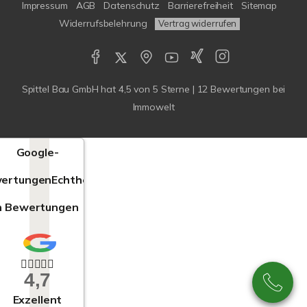
Impressum
AGB
Datenschutz
Barrierefreiheit
Sitemap
Widerrufsbelehrung
Vertrag widerrufen
Spittel Bau GmbH
hat
4,5
von
5
Sterne |
12
Bewertungen bei
Immowelt
Google-
ertungen
Echtheit
n Bewertungen
4,7
Exzellent