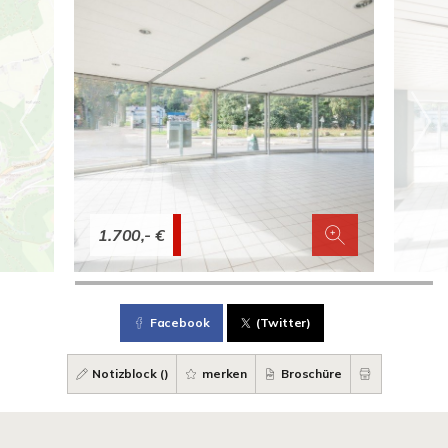
1.700,- €
Facebook
(Twitter)
Notizblock (
)
merken
Broschüre