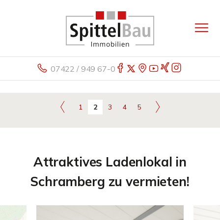
07422 / 949 67-0
1
2
3
4
5
Attraktives Ladenlokal in
Schramberg zu vermieten!