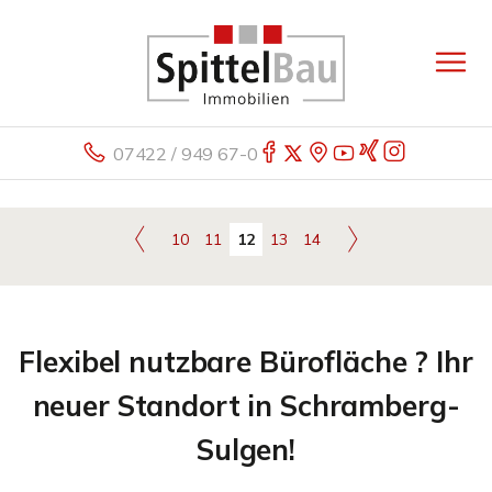
07422 / 949 67-0
10
11
12
13
14
Flexibel nutzbare Bürofläche ? Ihr
neuer Standort in Schramberg-
Sulgen!