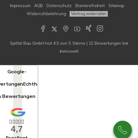
Impressum
AGB
Datenschutz
Barrierefreiheit
Sitemap
Widerrufsbelehrung
Vertrag widerrufen
Spittel Bau GmbH
hat
4,5
von
5
Sterne |
12
Bewertungen bei
Immowelt
Google-
ertungen
Echtheit
n Bewertungen
4,7
Exzellent