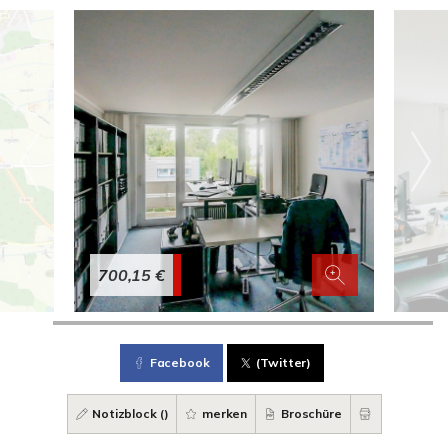
700,15 €
Facebook
(Twitter)
Notizblock (
)
merken
Broschüre