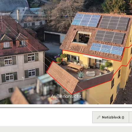
Außenansicht
Notizblock (
)