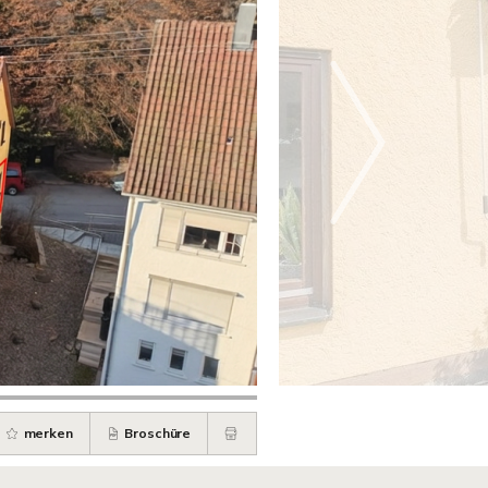
merken
Broschüre