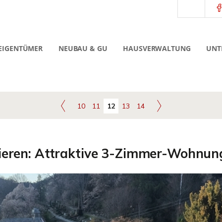
EIGENTÜMER
NEUBAU & GU
HAUSVERWALTUNG
UNT
10
11
12
13
14
tieren: Attraktive 3-Zimmer-Wohnun