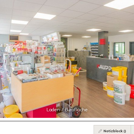
Laden-/ Bürofläche
Notizblock (
)