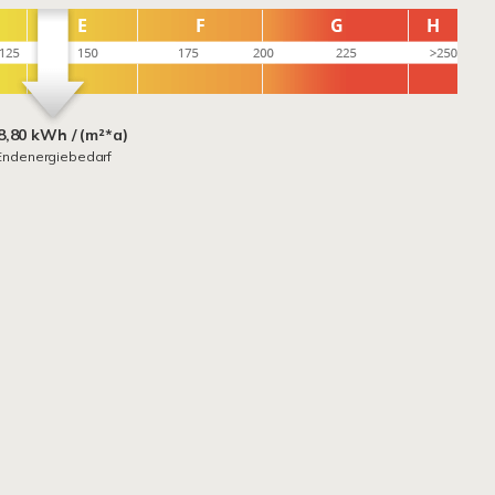
8,80 kWh / (m²*a)
Endenergiebedarf