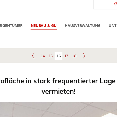
EIGENTÜMER
NEUBAU & GU
HAUSVERWALTUNG
UNT
14
15
16
17
18
ofläche in stark frequentierter La
vermieten!