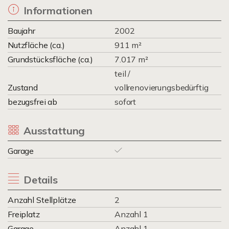
Informationen
Baujahr
2002
Nutzfläche (ca.)
911 m²
Grundstücksfläche (ca.)
7.017 m²
teil /
Zustand
vollrenovierungsbedürftig
bezugsfrei ab
sofort
Ausstattung
Garage
Details
Anzahl Stellplätze
2
Freiplatz
Anzahl 1
Garage
Anzahl 1