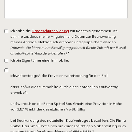
Ich habe die
Datenschutzerklärung
zur Kenntnis genommen. Ich
stimme zu, dass meine Angaben und Daten zur Beantwortung
meiner Anfrage elektronisch erhoben und gespeichert werden.
(Hinweis: Sie können Ihre Einwilligung jederzeit für die Zukunft per E-Mail
an info@spittel-bau.de widerrufen.)
*
Ich bin Eigentümer einer Immobilie.
Ich/wir bestätige/n die Provisionsvereinbarung für den Fall,
dass ich/wir diese Immobilie durch einen notariellen Kaufvertrag
erwerbe/n,
und werde/n an die Firma Spittel Bau GmbH eine Provision in Höhe
von 3,57 % inkl. der gesetzlichen MwSt. fällig
bei Beurkundung des notariellen Kaufvertrages bezahle/n. Die Firma
Spittel Bau GmbH hat einen provisionspflichtigen Maklervertrag auch
mit dem Verkäufer abgeschlossen (§ 656 c BGB). *