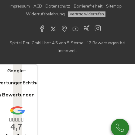
Impressum
AGB
Datenschutz
Barrierefreiheit
Sitemap
Widerrufsbelehrung
Vertrag widerrufen
Spittel Bau GmbH
hat
4,5
von
5
Sterne |
12
Bewertungen bei
Immowelt
Google-
ertungen
Echtheit
n Bewertungen
4,7