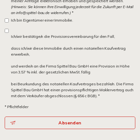
meiner Anfrage elektronisch erhoben und gespeichert werden.
(Hinweis: Sie können Ihre Einwilligung jederzeit für die Zukunft per E-Mail
an info@spittel-bau.de widerrufen.)
*
Ich bin Eigentümer einer Immobilie.
Ich/wir bestätige/n die Provisionsvereinbarung für den Fall,
dass ich/wir diese Immobilie durch einen notariellen Kaufvertrag
erwerbe/n,
und werde/n an die Firma Spittel Bau GmbH eine Provision in Höhe
von 3,57 % inkl. der gesetzlichen MwSt. fällig
bei Beurkundung des notariellen Kaufvertrages bezahle/n. Die Firma
Spittel Bau GmbH hat einen provisionspflichtigen Maklervertrag auch
mit dem Verkäufer abgeschlossen (§ 656 c BGB). *
* Pflichtfelder
Absenden