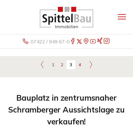
07422 / 949 67-0
1
2
3
4
Bauplatz in zentrumsnaher
Schramberger Aussichtslage zu
verkaufen!