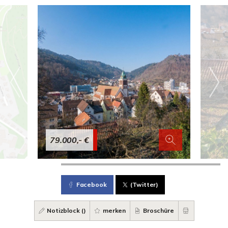
79.000,- €
Facebook
(Twitter)
Notizblock (
)
merken
Broschüre