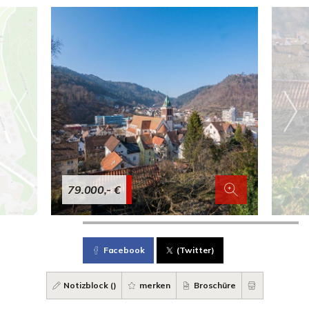
79.000,- €
Facebook
(Twitter)
Notizblock (
)
merken
Broschüre