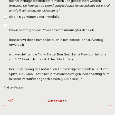
meiner Anfrage elektronisch erhoben und gespeichert werden.
(Hinweis: Sie können Ihre Einwilligung jederzeit für die Zukunft per E-Mail
an info@spittel-bau.de widerrufen.)
*
Ich bin Eigentümer einer Immobilie.
Ich/wir bestätige/n die Provisionsvereinbarung für den Fall,
dass ich/wir diese Immobilie durch einen notariellen Kaufvertrag
erwerbe/n,
und werde/n an die Firma Spittel Bau GmbH eine Provision in Höhe
von 3,57 % inkl. der gesetzlichen MwSt. fällig
bei Beurkundung des notariellen Kaufvertrages bezahle/n. Die Firma
Spittel Bau GmbH hat einen provisionspflichtigen Maklervertrag auch
mit dem Verkäufer abgeschlossen (§ 656 c BGB). *
* Pflichtfelder
Absenden