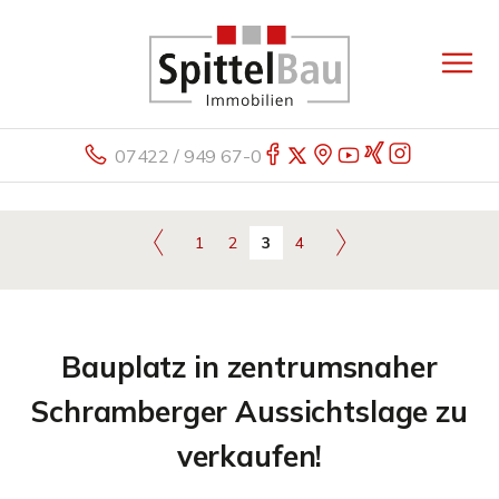
07422 / 949 67-0
1
2
3
4
Bauplatz in zentrumsnaher
Schramberger Aussichtslage zu
verkaufen!