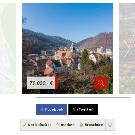
79.000,- €
Facebook
(Twitter)
Notizblock (
)
merken
Broschüre