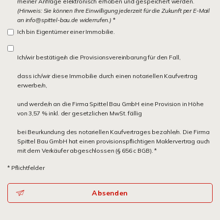
meiner Anfrage elektronisch erhoben und gespeichert werden.
(Hinweis: Sie können Ihre Einwilligung jederzeit für die Zukunft per E-Mail
an info@spittel-bau.de widerrufen.)
*
Ich bin Eigentümer einer Immobilie.
Ich/wir bestätige/n die Provisionsvereinbarung für den Fall,
dass ich/wir diese Immobilie durch einen notariellen Kaufvertrag
erwerbe/n,
und werde/n an die Firma Spittel Bau GmbH eine Provision in Höhe
von 3,57 % inkl. der gesetzlichen MwSt. fällig
bei Beurkundung des notariellen Kaufvertrages bezahle/n. Die Firma
Spittel Bau GmbH hat einen provisionspflichtigen Maklervertrag auch
mit dem Verkäufer abgeschlossen (§ 656 c BGB). *
* Pflichtfelder
Absenden