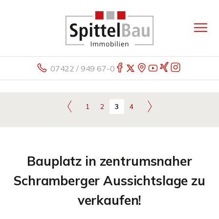
07422 / 949 67-0
1
2
3
4
Bauplatz in zentrumsnaher
Schramberger Aussichtslage zu
verkaufen!