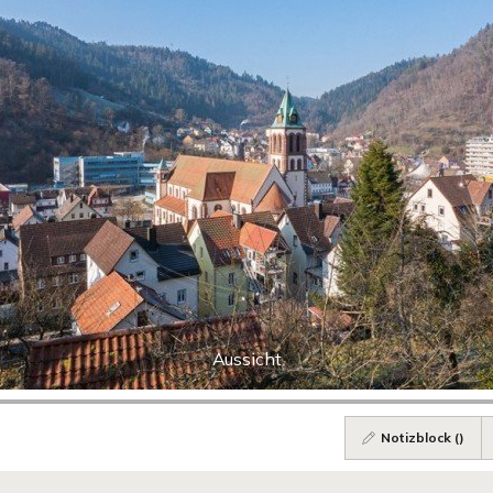
Aussicht
Notizblock (
)