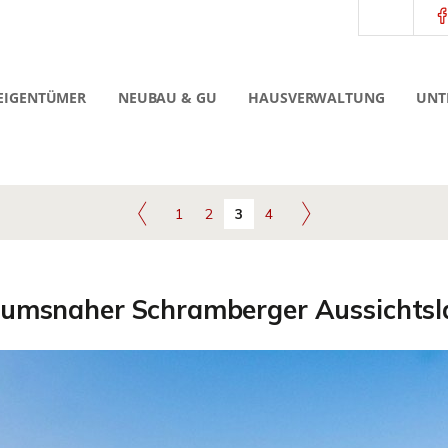
EIGENTÜMER
NEUBAU & GU
HAUSVERWALTUNG
UNT
1
2
3
4
rumsnaher Schramberger Aussichtsl